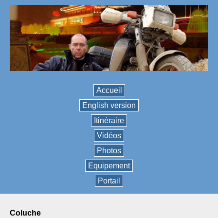
Accueil
English version
Itinéraire
Vidéos
Photos
Equipement
Portail
coluche