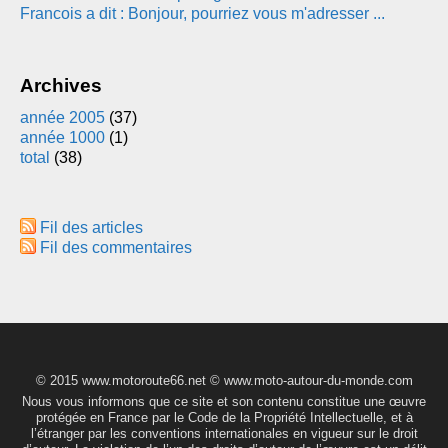
Francois a dit : Bonjour, pourriez vous m'adresser ...
Archives
année 2005
(37)
année 1000
(1)
total
(38)
Fil des articles
Fil des commentaires
© 2015 www.motoroute66.net © www.moto-autour-du-monde.com
Nous vous informons que ce site et son contenu constitue une œuvre
protégée en France par le Code de la Propriété Intellectuelle, et à
l’étranger par les conventions internationales en vigueur sur le droit