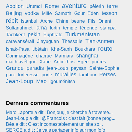
aventure
Apollon
Rome
terre
Urumqi
pèlerin
Beijing
vodka
tesson
Mille
Sarnath
Gour
Eden
récit
Istanbul
Arche
Chine
beurre
Fils
Orient
lama
Sultanahmet
fortin
temple
légende
stampa
Turkménistan
pekin
Tachkent
Euphrate
Tian-Anmen
caravansérail
Jiayuguan
Thessalie
route
Ishak-Pasa
tibétain
Khe-Sanh
Boukhara
shanghaï
Commagène
charrue
Marmara
machiavélique
Xahe
Antiochos
Egée
prières
Grande
paradis
jean-Loup
paysan
Sainte-Sophie
murailles
Perses
parc
forteresse
porte
tambour
Jean-Loup
Mao
Igouménitsa
Derniers commentaires
Marc Laporte a dit : Bonjour, je cherche à traverse...
Jean-Loup a dit : @Francois : c'est fait (bonne prog...
Béa a dit : C'est incontestablement un site so...
SERGE a dit : Je vais partager info sur mon fofo