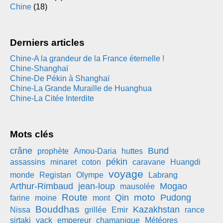
Chine
(18)
Derniers articles
Chine-A la grandeur de la France éternelle !
Chine-Shanghaï
Chine-De Pékin à Shanghaï
Chine-La Grande Muraille de Huanghua
Chine-La Citée Interdite
Mots clés
crâne
Bund
prophète
Amou-Daria
huttes
pékin
assassins
minaret
coton
caravane
Huangdi
voyage
monde
Registan
Olympe
Labrang
Arthur-Rimbaud
jean-loup
Mogao
mausolée
Route
moto
Qin
Pudong
farine
moine
mont
Bouddhas
Kazakhstan
Nissa
grillée
Emir
rance
sirtaki
yack
empereur
chamanique
Météores