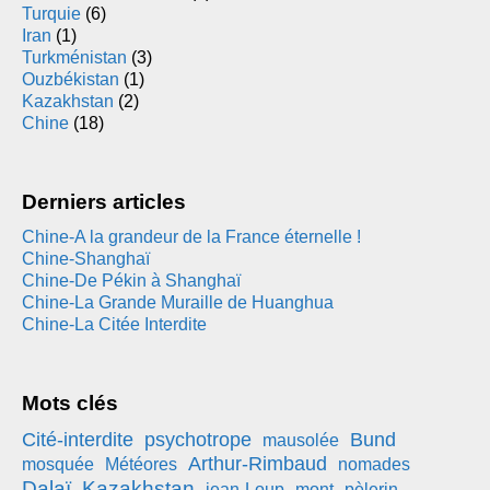
Turquie
(6)
Iran
(1)
Turkménistan
(3)
Ouzbékistan
(1)
Kazakhstan
(2)
Chine
(18)
Derniers articles
Chine-A la grandeur de la France éternelle !
Chine-Shanghaï
Chine-De Pékin à Shanghaï
Chine-La Grande Muraille de Huanghua
Chine-La Citée Interdite
Mots clés
Cité-interdite
psychotrope
Bund
mausolée
Arthur-Rimbaud
mosquée
Météores
nomades
Dalaï
Kazakhstan
jean-Loup
mont
pèlerin