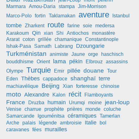
Marmara
Amou-Daria
stampa
Jim-Morrison
aventure
Marco-Polo
fortin
Taklamakan
Istanbul
route
tombe
Zharkent
farine
soie
medersa
Qin
Karakoum
xian
Shi
Antiochos
monastère
Ararat
coton
grillée
chamanique
Constantinople
Dzoungarie
Ishak-Pasa
Sarnath
Labrang
Turkménistan
animiste
Jaune
orge
haschisch
lama
pékin
bouddhisme
Orient
Elbrouz
assassins
Turquie
douane
pillée
Olympe
Emir
Tour
shanghaï
Thèbes
terre
Eden
cappadoce
Beijing
machiavélique
Xian
forteresse
chinoise
récit
moto
Alexandre
Kalon
Flamboyants
France
jean-loup
humain
Druzba
Urumqi
moine
Venise
charrue
prophète
prières
monde
coluche
céramiques
Samarcande
Igouménitsa
Tamerlan
Italie
Arche
palais
légende
ambroisie
bol
murailles
caravanes
fées