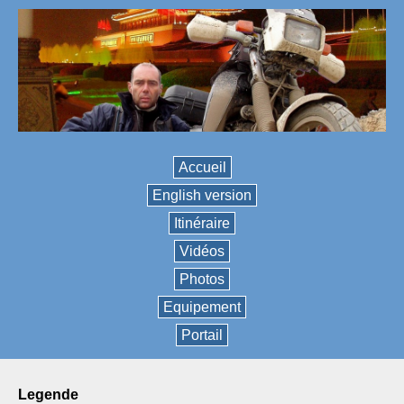
Accueil
English version
Itinéraire
Vidéos
Photos
Equipement
Portail
legende