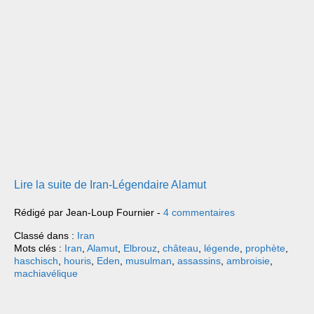
Lire la suite de Iran-Légendaire Alamut
Rédigé par Jean-Loup Fournier -
4 commentaires
Classé dans :
Iran
Mots clés :
Iran
,
Alamut
,
Elbrouz
,
château
,
légende
,
prophète
,
haschisch
,
houris
,
Eden
,
musulman
,
assassins
,
ambroisie
,
machiavélique