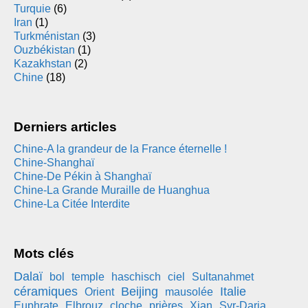
Turquie
(6)
Iran
(1)
Turkménistan
(3)
Ouzbékistan
(1)
Kazakhstan
(2)
Chine
(18)
Derniers articles
Chine-A la grandeur de la France éternelle !
Chine-Shanghaï
Chine-De Pékin à Shanghaï
Chine-La Grande Muraille de Huanghua
Chine-La Citée Interdite
Mots clés
Dalaï
bol
temple
haschisch
ciel
Sultanahmet
céramiques
Beijing
Italie
Orient
mausolée
Euphrate
Elbrouz
cloche
prières
Xian
Syr-Daria