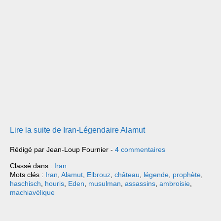
Lire la suite de Iran-Légendaire Alamut
Rédigé par Jean-Loup Fournier -
4 commentaires
Classé dans :
Iran
Mots clés :
Iran
,
Alamut
,
Elbrouz
,
château
,
légende
,
prophète
,
haschisch
,
houris
,
Eden
,
musulman
,
assassins
,
ambroisie
,
machiavélique