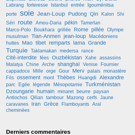
Labrang
forteresse
Istanbul
entrée
Igouménitsa
soie
Jean-Loup
Pudong
Qin
porte
Kalon
Shi
route
pékin
Séri
Amou-Daria
Tamerlan
Rome
pillée
Marco-Polo
Boukhara
grillée
Olympe
Tian-Anmen
jean-loup
musulman
Macédoniens
Mao
tibet
remparts
lama
Grande
huttes
Turquie
Taklamakan
medersa
rance
Cité-interdite
Ouzbékistan
fées
Xahe
assassins
shanghaï
Malatya
Chine
Arche
Venise
Fournier
Merv
cappadoce
Mille
orge
Gour
palais
monastère
ossement
Thèbes
Alexandre
Fils
mont
Huangdi
Turkménistan
parc
Egée
légende
Mésopotamie
Dzoungarie
humain
minaret
beurre
paysan
Antiochos
Qilian
tambour
Mazong
cerfs
Jaune
Iran
Grèce
caravanes
Flamboyants
Aral
cheminées
Derniers commentaires