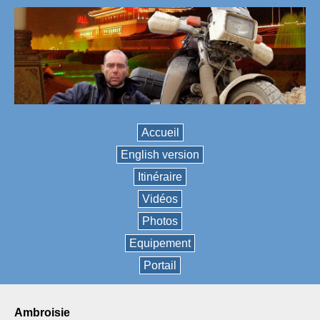
Accueil
English version
Itinéraire
Vidéos
Photos
Equipement
Portail
ambroisie