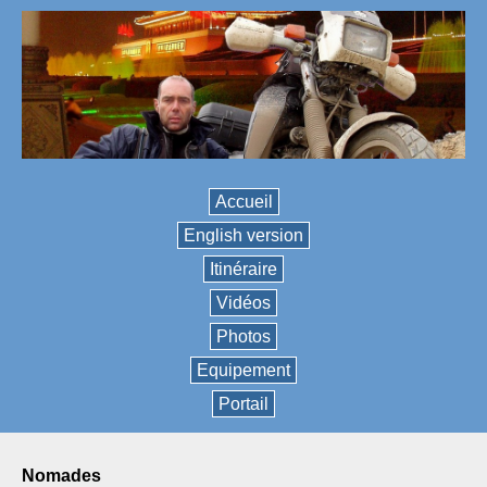
Accueil
English version
Itinéraire
Vidéos
Photos
Equipement
Portail
nomades