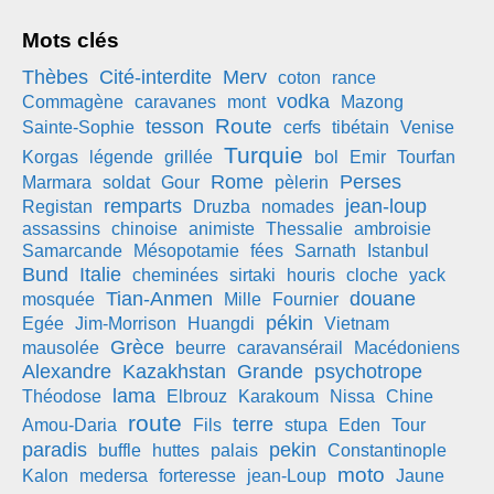
Mots clés
Thèbes
Cité-interdite
Merv
coton
rance
vodka
Commagène
caravanes
mont
Mazong
Route
tesson
Sainte-Sophie
cerfs
tibétain
Venise
Turquie
Korgas
légende
grillée
bol
Emir
Tourfan
Rome
Perses
Marmara
soldat
Gour
pèlerin
remparts
jean-loup
Registan
Druzba
nomades
assassins
chinoise
animiste
Thessalie
ambroisie
Samarcande
Mésopotamie
fées
Sarnath
Istanbul
Bund
Italie
cheminées
sirtaki
houris
cloche
yack
Tian-Anmen
douane
mosquée
Mille
Fournier
pékin
Egée
Jim-Morrison
Huangdi
Vietnam
Grèce
mausolée
beurre
caravansérail
Macédoniens
Alexandre
Kazakhstan
Grande
psychotrope
lama
Théodose
Elbrouz
Karakoum
Nissa
Chine
route
terre
Amou-Daria
Fils
stupa
Eden
Tour
paradis
pekin
buffle
huttes
palais
Constantinople
moto
Kalon
medersa
forteresse
jean-Loup
Jaune