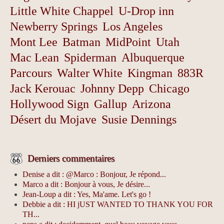
Little White Chappel
U-Drop inn
Newberry Springs
Los Angeles
Mont Lee
Batman
MidPoint
Utah
Mac Lean
Spiderman
Albuquerque
Parcours
Walter White
Kingman
883R
Jack Kerouac
Johnny Depp
Chicago
Hollywood Sign
Gallup
Arizona
Désert du Mojave
Susie Dennings
Derniers commentaires
Denise a dit : @Marco : Bonjour, Je répond...
Marco a dit : Bonjour à vous, Je désire...
Jean-Loup a dit : Yes, Ma'ame. Let's go !
Debbie a dit : HI jUST WANTED TO THANK YOU FOR
TH...