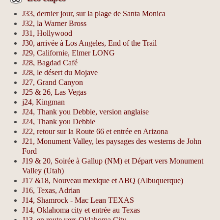
J33, dernier jour, sur la plage de Santa Monica
J32, la Warner Bross
J31, Hollywood
J30, arrivée à Los Angeles, End of the Trail
J29, Californie, Elmer LONG
J28, Bagdad Café
J28, le désert du Mojave
J27, Grand Canyon
J25 & 26, Las Vegas
j24, Kingman
J24, Thank you Debbie, version anglaise
J24, Thank you Debbie
J22, retour sur la Route 66 et entrée en Arizona
J21, Monument Valley, les paysages des westerns de John
Ford
J19 & 20, Soirée à Gallup (NM) et Départ vers Monument
Valley (Utah)
J17 &18, Nouveau mexique et ABQ (Albuquerque)
J16, Texas, Adrian
J14, Shamrock - Mac Lean TEXAS
J14, Oklahoma city et entrée au Texas
J13, en route vers Oklahoma City