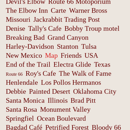
Devil's Elbow
Route 66 Motoporium
The Elbow Inn
Carte
Warner Bross
Missouri
Jackrabbit Trading Post
Denise
Tally's Cafe
Bobby Troup motel
Breaking Bad
Grand Canyon
Harley-Davidson
Stanton
Tulsa
New Mexico
Map
Friends
USA
End of the Trail
Electra Glide
Texas
Roy's Cafe
The Walk of Fame
Route 66
Henlendale
Los Pollos Hermanos
Debbie
Painted Desert
Oklahoma City
Santa Monica
Illinois
Brad Pitt
Santa Rosa
Monument Valley
Springfiel
Ocean Boulevard
Bagdad Café
Petrified Forest
Bloody 66