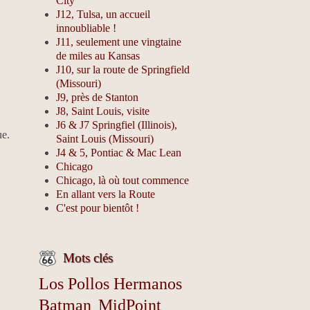
City
J12, Tulsa, un accueil
innoubliable !
J11, seulement une vingtaine
de miles au Kansas
J10, sur la route de Springfield
(Missouri)
J9, près de Stanton
J8, Saint Louis, visite
J6 & J7 Springfiel (Illinois),
ue.
Saint Louis (Missouri)
J4 & 5, Pontiac & Mac Lean
Chicago
Chicago, là où tout commence
En allant vers la Route
C'est pour bientôt !
Mots clés
Los Pollos Hermanos
Batman
MidPoint