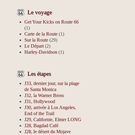
Le voyage
Get Your Kicks on Route 66
(1)
Carte de la Route
(1)
Sur la Route
(29)
Le Départ
(2)
Harley-Davidson
(1)
Les étapes
J33, dernier jour, sur la plage
de Santa Monica
J32, la Warner Bross
J31, Hollywood
J30, arrivée à Los Angeles,
End of the Trail
J29, Californie, Elmer LONG
J28, Bagdad Café
J28, le désert du Mojave