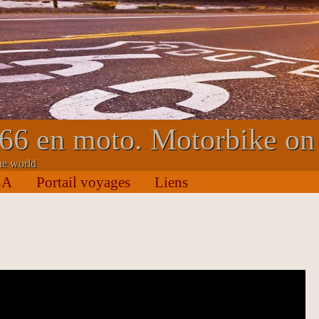
66 en moto. Motorbike on
he world
SA
Portail voyages
Liens