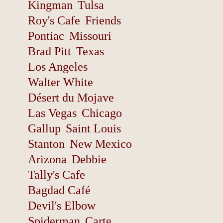
Kingman
Tulsa
Roy's Cafe
Friends
Pontiac
Missouri
Brad Pitt
Texas
Los Angeles
Walter White
Désert du Mojave
Las Vegas
Chicago
Gallup
Saint Louis
Stanton
New Mexico
Arizona
Debbie
Tally's Cafe
Bagdad Café
Devil's Elbow
Spiderman
Carte