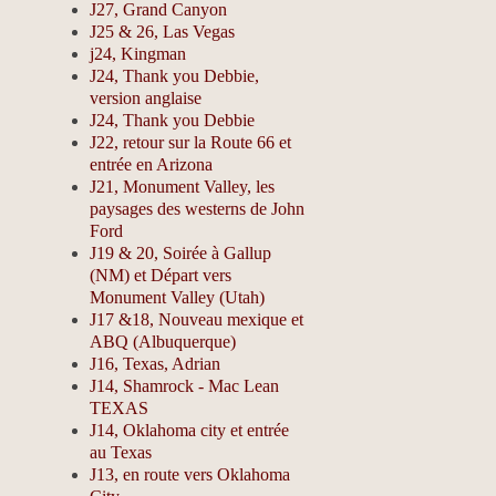
J27, Grand Canyon
J25 & 26, Las Vegas
j24, Kingman
J24, Thank you Debbie,
version anglaise
J24, Thank you Debbie
J22, retour sur la Route 66 et
entrée en Arizona
J21, Monument Valley, les
paysages des westerns de John
Ford
J19 & 20, Soirée à Gallup
(NM) et Départ vers
Monument Valley (Utah)
J17 &18, Nouveau mexique et
ABQ (Albuquerque)
J16, Texas, Adrian
J14, Shamrock - Mac Lean
TEXAS
J14, Oklahoma city et entrée
au Texas
J13, en route vers Oklahoma