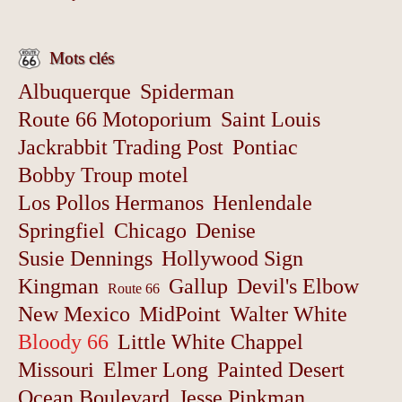
Mots clés
Albuquerque
Spiderman
Route 66 Motoporium
Saint Louis
Jackrabbit Trading Post
Pontiac
Bobby Troup motel
Los Pollos Hermanos
Henlendale
Springfiel
Chicago
Denise
Susie Dennings
Hollywood Sign
Kingman
Gallup
Devil's Elbow
Route 66
New Mexico
MidPoint
Walter White
Bloody 66
Little White Chappel
Missouri
Elmer Long
Painted Desert
Ocean Boulevard
Jesse Pinkman