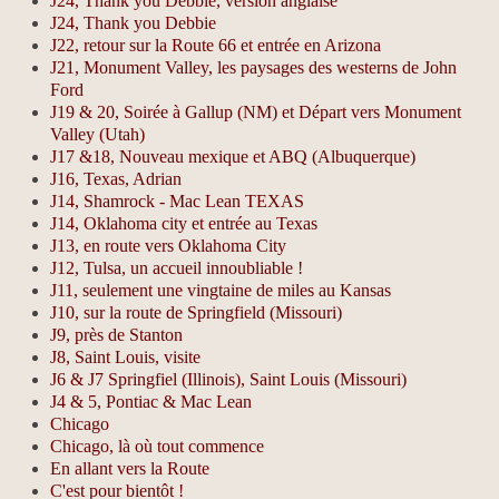
J24, Thank you Debbie, version anglaise
J24, Thank you Debbie
J22, retour sur la Route 66 et entrée en Arizona
J21, Monument Valley, les paysages des westerns de John
Ford
J19 & 20, Soirée à Gallup (NM) et Départ vers Monument
Valley (Utah)
J17 &18, Nouveau mexique et ABQ (Albuquerque)
J16, Texas, Adrian
J14, Shamrock - Mac Lean TEXAS
J14, Oklahoma city et entrée au Texas
J13, en route vers Oklahoma City
J12, Tulsa, un accueil innoubliable !
J11, seulement une vingtaine de miles au Kansas
J10, sur la route de Springfield (Missouri)
J9, près de Stanton
J8, Saint Louis, visite
J6 & J7 Springfiel (Illinois), Saint Louis (Missouri)
J4 & 5, Pontiac & Mac Lean
Chicago
Chicago, là où tout commence
En allant vers la Route
C'est pour bientôt !