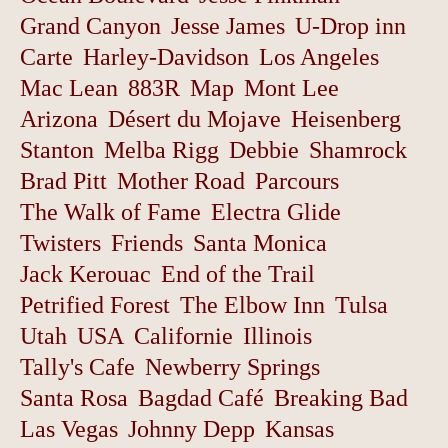
Grand Canyon
Jesse James
U-Drop inn
Carte
Harley-Davidson
Los Angeles
Mac Lean
883R
Map
Mont Lee
Arizona
Désert du Mojave
Heisenberg
Stanton
Melba Rigg
Debbie
Shamrock
Brad Pitt
Mother Road
Parcours
The Walk of Fame
Electra Glide
Twisters
Friends
Santa Monica
Jack Kerouac
End of the Trail
Petrified Forest
The Elbow Inn
Tulsa
Utah
USA
Californie
Illinois
Tally's Cafe
Newberry Springs
Santa Rosa
Bagdad Café
Breaking Bad
Las Vegas
Johnny Depp
Kansas