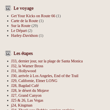
Le voyage
Get Your Kicks on Route 66
(1)
Carte de la Route
(1)
Sur la Route
(29)
Le Départ
(2)
Harley-Davidson
(1)
Les étapes
J33, dernier jour, sur la plage de Santa Monica
J32, la Warner Bross
J31, Hollywood
J30, arrivée à Los Angeles, End of the Trail
J29, Californie, Elmer LONG
J28, Bagdad Café
J28, le désert du Mojave
J27, Grand Canyon
J25 & 26, Las Vegas
j24, Kingman