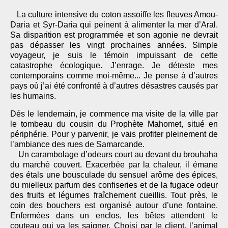
La culture intensive du coton assoiffe les fleuves Amou-
Daria et Syr-Daria qui peinent à alimenter la mer d’Aral.
Sa disparition est programmée et son agonie ne devrait
pas dépasser les vingt prochaines années. Simple
voyageur, je suis le témoin impuissant de cette
catastrophe écologique. J’enrage. Je déteste mes
contemporains comme moi-même... Je pense à d’autres
pays où j’ai été confronté à d’autres désastres causés par
les humains.
Dés le lendemain, je commence ma visite de la ville par
le tombeau du cousin du Prophète Mahomet, situé en
périphérie. Pour y parvenir, je vais profiter pleinement de
l’ambiance des rues de Samarcande.
Un carambolage d’odeurs court au devant du brouhaha
du marché couvert. Exacerbée par la chaleur, il émane
des étals une bousculade du sensuel arôme des épices,
du mielleux parfum des confiseries et de la fugace odeur
des fruits et légumes fraîchement cueillis. Tout près, le
coin des bouchers est organisé autour d’une fontaine.
Enfermées dans un enclos, les bêtes attendent le
couteau qui va les saigner. Choisi par le client, l’animal