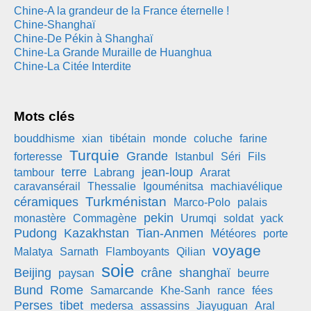
Chine-A la grandeur de la France éternelle !
Chine-Shanghaï
Chine-De Pékin à Shanghaï
Chine-La Grande Muraille de Huanghua
Chine-La Citée Interdite
Mots clés
bouddhisme
xian
tibétain
monde
coluche
farine
Turquie
Grande
forteresse
Istanbul
Séri
Fils
terre
jean-loup
tambour
Labrang
Ararat
caravansérail
Thessalie
Igouménitsa
machiavélique
Turkménistan
céramiques
Marco-Polo
palais
pekin
monastère
Commagène
Urumqi
soldat
yack
Pudong
Kazakhstan
Tian-Anmen
Météores
porte
voyage
Malatya
Sarnath
Flamboyants
Qilian
soie
Beijing
crâne
shanghaï
paysan
beurre
Bund
Rome
Samarcande
Khe-Sanh
rance
fées
Perses
tibet
medersa
assassins
Jiayuguan
Aral