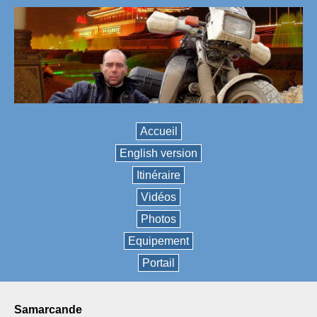
Accueil
English version
Itinéraire
Vidéos
Photos
Equipement
Portail
samarcande