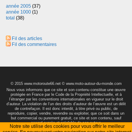
année 2005
(37)
année 1000
(1)
total
(38)
Fil des articles
Fil des commentaires
© 2015 www.motoroute66.net © www.moto-autour-du-monde.com
Nous vous informons que ce site et son contenu constitue une œuvre
protégée en France par le Code de la Propriété Intellectuelle, et à
l’étranger par les conventions internationales en vigueur sur le droit
d’auteur. La violation de l’un des droits d’auteur de l’œuvre est un délit
de contrefaçon. Il est donc interdit, à titre privé ou public, de
reproduire, copier, vendre, revendre ou exploiter, que ce soit dans un
but commercial ou purement gratuit, ce site et son contenu, sauf
accord exprès et préalable de son auteur.
Notre site utilise des cookies pour vous offrir le meilleur
Généré par
PluXml
en 0.013s
Administration
Haut de page