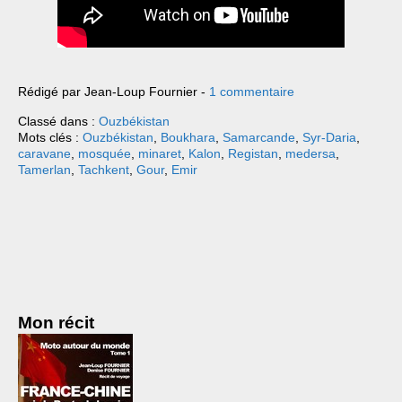
Rédigé par Jean-Loup Fournier -
1 commentaire
Classé dans :
Ouzbékistan
Mots clés :
Ouzbékistan
,
Boukhara
,
Samarcande
,
Syr-Daria
,
caravane
,
mosquée
,
minaret
,
Kalon
,
Registan
,
medersa
,
Tamerlan
,
Tachkent
,
Gour
,
Emir
Mon récit