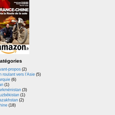
atégories
vant-propos
(2)
 roulant vers l'Asie
(5)
urquie
(6)
an
(1)
urkménistan
(3)
uzbékistan
(1)
azakhstan
(2)
hine
(18)