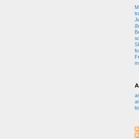
Ma
tr
Je
(b
Bé
so
S
fo
Fr
m'
A
a
a
to