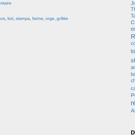
ntaire
J
T
T
nce
,
bol
,
stampa
,
farine
,
orge
,
grillée
C
o
R
c
t
s
a
Is
c
c
P
r
A
D