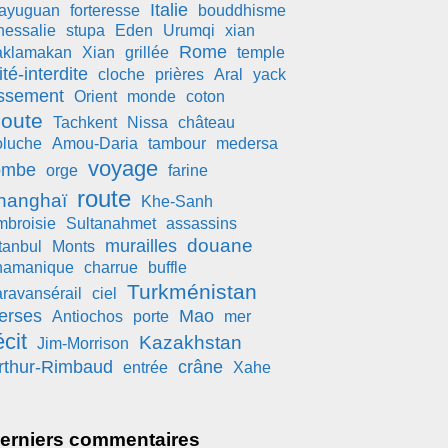
Italie
iayuguan
forteresse
bouddhisme
hessalie
stupa
Eden
Urumqi
xian
Rome
aklamakan
Xian
grillée
temple
ité-interdite
cloche
prières
Aral
yack
ssement
Orient
monde
coton
oute
Tachkent
Nissa
château
oluche
Amou-Daria
tambour
medersa
voyage
ombe
orge
farine
route
hanghaï
Khe-Sanh
mbroisie
Sultanahmet
assassins
douane
murailles
tanbul
Monts
hamanique
charrue
buffle
Turkménistan
aravansérail
ciel
erses
Mao
Antiochos
porte
mer
écit
Kazakhstan
Jim-Morrison
rthur-Rimbaud
crâne
entrée
Xahe
erniers commentaires