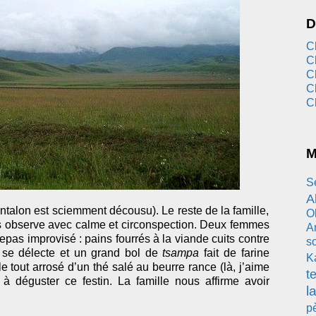
D
C
C
C
C
C
M
S
A
antalon est sciemment décousu). Le reste de la famille,
O
 observe avec calme et circonspection. Deux femmes
A
epas improvisé : pains fourrés à la viande cuits contre
s
k se délecte et un grand bol de
tsampa
fait de farine
K
le tout arrosé d’un thé salé au beurre rance (là, j’aime
t
déguster ce festin. La famille nous affirme avoir
l
pè