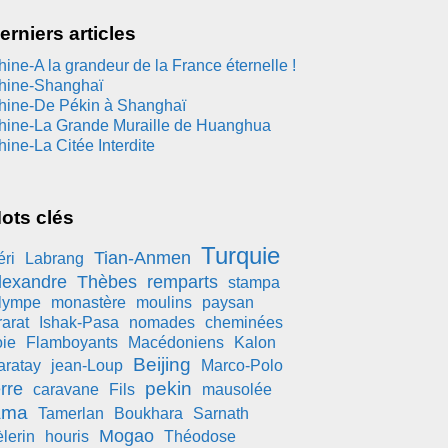
erniers articles
hine-A la grandeur de la France éternelle !
hine-Shanghaï
hine-De Pékin à Shanghaï
hine-La Grande Muraille de Huanghua
hine-La Citée Interdite
ots clés
Turquie
Tian-Anmen
éri
Labrang
lexandre
Thèbes
remparts
stampa
lympe
monastère
moulins
paysan
rarat
Ishak-Pasa
nomades
cheminées
oie
Flamboyants
Macédoniens
Kalon
Beijing
aratay
jean-Loup
Marco-Polo
pekin
erre
caravane
Fils
mausolée
ama
Tamerlan
Boukhara
Sarnath
Mogao
lerin
houris
Théodose