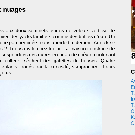
x nuages
s aux doux sommets tendus de velours vert, sur le
 avec des yacks familiers comme des buffles d’eau. Un
brune parcheminée, nous aborde timidement. Annick se
 ? Il nous invite chez lui ! ». La maison construite de
ont suspendues des outres en peau de chèvre contenant
, collées, sèchent des galettes de bouses. Quatre
enfants, portés par la curiosité, s’approchent. Leurs
C
çures,
A
En
T
Ir
T
O
K
C