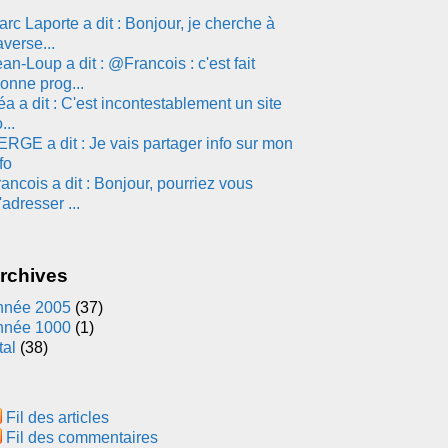
rc Laporte a dit : Bonjour, je cherche à
averse...
an-Loup a dit : @Francois : c'est fait
onne prog...
a a dit : C'est incontestablement un site
...
ERGE a dit : Je vais partager info sur mon
fo
ancois a dit : Bonjour, pourriez vous
adresser ...
rchives
nnée 2005
(37)
nnée 1000
(1)
tal
(38)
Fil des articles
Fil des commentaires