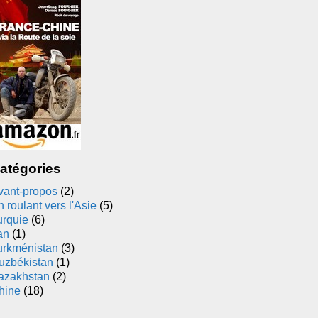
atégories
vant-propos
(2)
 roulant vers l'Asie
(5)
urquie
(6)
an
(1)
urkménistan
(3)
uzbékistan
(1)
azakhstan
(2)
hine
(18)