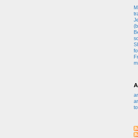
Ma
tr
Je
(b
Bé
so
S
fo
Fr
m'
A
a
a
to