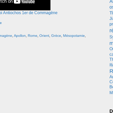
A
o
T
 Roi Antiochos 1er de Commagène
J
e
pr
r
magène
,
Apollon
,
Rome
,
Orient
,
Grèce
,
Mésopotamie
,
S
m
O
c
T
It
R
A
C
B
M
D