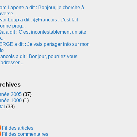
rc Laporte a dit : Bonjour, je cherche à
averse...
an-Loup a dit : @Francois : c'est fait
onne prog...
a a dit : C'est incontestablement un site
...
ERGE a dit : Je vais partager info sur mon
fo
ancois a dit : Bonjour, pourriez vous
adresser ...
rchives
nnée 2005
(37)
nnée 1000
(1)
tal
(38)
Fil des articles
Fil des commentaires