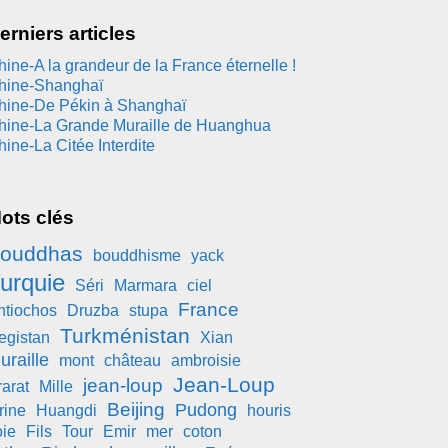
erniers articles
hine-A la grandeur de la France éternelle !
hine-Shanghaï
hine-De Pékin à Shanghaï
hine-La Grande Muraille de Huanghua
hine-La Citée Interdite
ots clés
ouddhas
bouddhisme
yack
urquie
Séri
Marmara
ciel
France
ntiochos
Druzba
stupa
Turkménistan
egistan
Xian
uraille
mont
château
ambroisie
Jean-Loup
jean-loup
rarat
Mille
Beijing
Pudong
rine
Huangdi
houris
oie
Fils
Tour
Emir
mer
coton