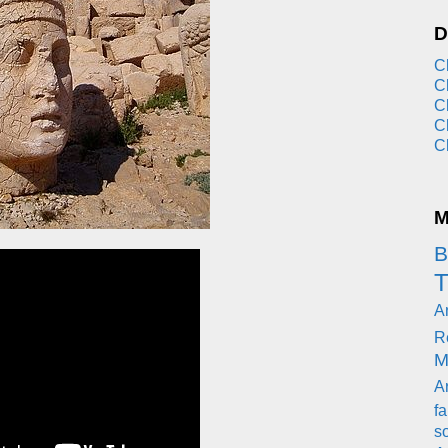
D
C
C
C
C
C
M
B
T
A
R
M
A
fa
s