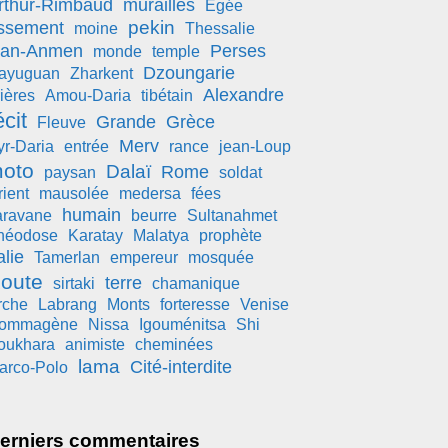
rthur-Rimbaud
murailles
Egée
pekin
ssement
moine
Thessalie
ian-Anmen
Perses
monde
temple
Dzoungarie
iayuguan
Zharkent
Alexandre
ières
Amou-Daria
tibétain
écit
Grande
Grèce
Fleuve
Merv
yr-Daria
entrée
rance
jean-Loup
oto
Dalaï
Rome
paysan
soldat
rient
mausolée
medersa
fées
humain
aravane
beurre
Sultanahmet
héodose
Karatay
Malatya
prophète
alie
Tamerlan
empereur
mosquée
oute
terre
sirtaki
chamanique
rche
Labrang
Monts
forteresse
Venise
ommagène
Nissa
Igouménitsa
Shi
oukhara
animiste
cheminées
lama
Cité-interdite
arco-Polo
erniers commentaires