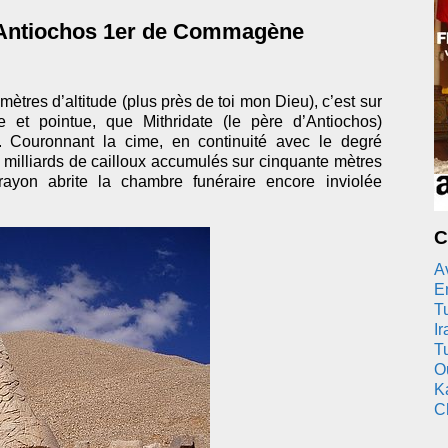
 Antiochos 1er de Commagène
mètres d’altitude (plus près de toi mon Dieu), c’est sur
 et pointue, que Mithridate (le père d’Antiochos)
. Couronnant la cime, en continuité avec le degré
de milliards de cailloux accumulés sur cinquante mètres
ayon abrite la chambre funéraire encore inviolée
C
A
En
T
Ir
T
O
K
C