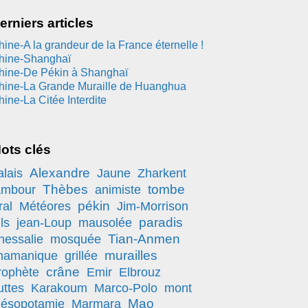
erniers articles
hine-A la grandeur de la France éternelle !
hine-Shanghaï
hine-De Pékin à Shanghaï
hine-La Grande Muraille de Huanghua
hine-La Citée Interdite
ots clés
Alexandre
alais
Jaune
Zharkent
Thèbes
tombe
ambour
animiste
pékin
ral
Météores
Jim-Morrison
paradis
ls
jean-Loup
mausolée
Tian-Anmen
hessalie
mosquée
murailles
hamanique
grillée
crâne
rophète
Emir
Elbrouz
uttes
Karakoum
Marco-Polo
mont
Mao
ésopotamie
Marmara