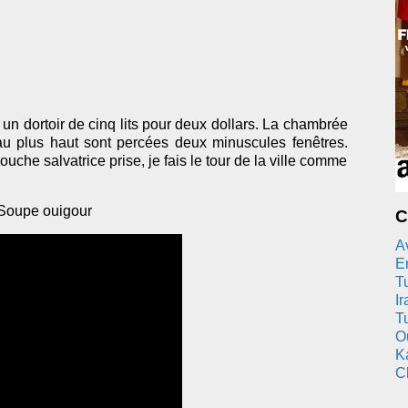
 un dortoir de cinq lits pour deux dollars. La chambrée
 au plus haut sont percées deux minuscules fenêtres.
ouche salvatrice prise, je fais le tour de la ville comme
C
A
En
T
Ir
T
O
K
C