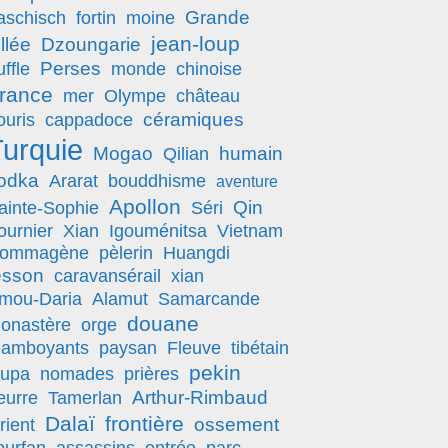
Grande
aschisch
fortin
moine
jean-loup
illée
Dzoungarie
Perses
uffle
monde
chinoise
rance
mer
Olympe
château
céramiques
ouris
cappadoce
urquie
Mogao
humain
Qilian
odka
Ararat
bouddhisme
aventure
Apollon
Qin
ainte-Sophie
Séri
ournier
Xian
Igouménitsa
Vietnam
ommagène
pèlerin
Huangdi
esson
caravansérail
xian
mou-Daria
Alamut
Samarcande
douane
onastère
orge
lamboyants
paysan
Fleuve
tibétain
pekin
tupa
nomades
prières
Arthur-Rimbaud
eurre
Tamerlan
Dalaï
frontière
ossement
rient