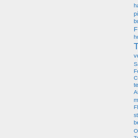
h
p
b
F
h
T
v
S
F
C
t
A
m
F
s
b
O