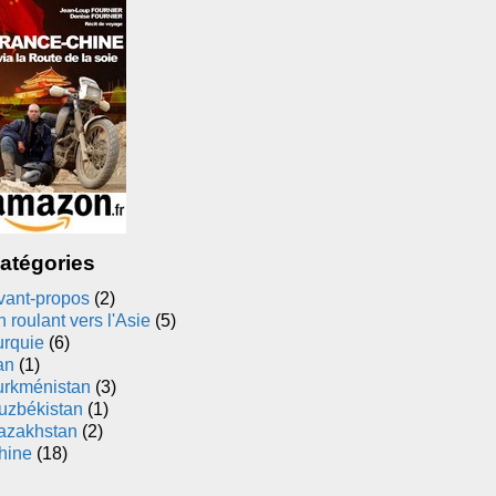
atégories
vant-propos
(2)
 roulant vers l'Asie
(5)
urquie
(6)
an
(1)
urkménistan
(3)
uzbékistan
(1)
azakhstan
(2)
hine
(18)