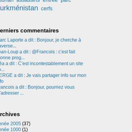
ourfan
assassins
entrée
parc
urkménistan
cerfs
erniers commentaires
rc Laporte a dit : Bonjour, je cherche à
averse...
an-Loup a dit : @Francois : c'est fait
onne prog...
a a dit : C'est incontestablement un site
...
ERGE a dit : Je vais partager info sur mon
fo
ancois a dit : Bonjour, pourriez vous
adresser ...
rchives
nnée 2005
(37)
nnée 1000
(1)