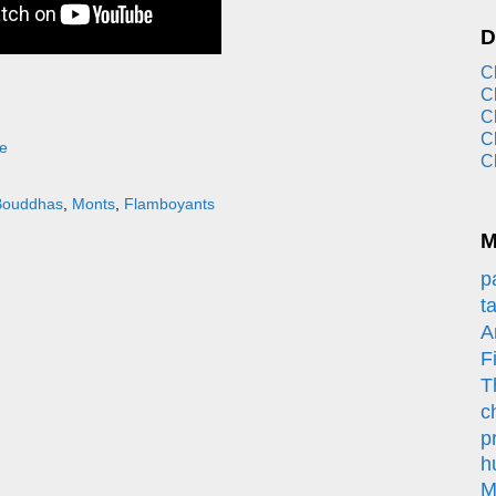
D
C
C
C
C
e
C
Bouddhas
,
Monts
,
Flamboyants
M
p
t
A
Fi
T
c
p
h
M