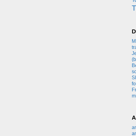
T
T
D
Ma
tr
Je
(b
Bé
so
S
fo
Fr
m'
A
a
a