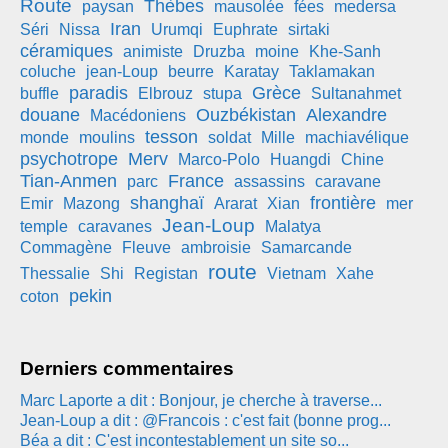
Route
Thèbes
paysan
mausolée
fées
medersa
Iran
Séri
Nissa
Urumqi
Euphrate
sirtaki
céramiques
animiste
Druzba
moine
Khe-Sanh
coluche
jean-Loup
beurre
Karatay
Taklamakan
paradis
Grèce
buffle
Elbrouz
stupa
Sultanahmet
douane
Ouzbékistan
Alexandre
Macédoniens
tesson
monde
moulins
soldat
Mille
machiavélique
psychotrope
Merv
Marco-Polo
Huangdi
Chine
Tian-Anmen
France
parc
assassins
caravane
shanghaï
frontière
Emir
Mazong
Ararat
Xian
mer
Jean-Loup
temple
caravanes
Malatya
Commagène
Fleuve
ambroisie
Samarcande
route
Thessalie
Shi
Registan
Vietnam
Xahe
pekin
coton
Derniers commentaires
Marc Laporte a dit : Bonjour, je cherche à traverse...
Jean-Loup a dit : @Francois : c'est fait (bonne prog...
Béa a dit : C'est incontestablement un site so...