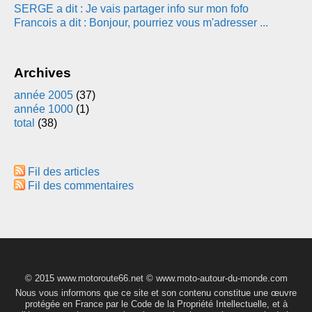
SERGE a dit : Je vais partager info sur mon fofo
Francois a dit : Bonjour, pourriez vous m'adresser ...
Archives
année 2005
(37)
année 1000
(1)
total
(38)
Fil des articles
Fil des commentaires
© 2015 www.motoroute66.net © www.moto-autour-du-monde.com
Nous vous informons que ce site et son contenu constitue une œuvre
protégée en France par le Code de la Propriété Intellectuelle, et à