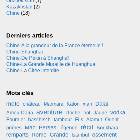
Ouzbékistan
(1)
Kazakhstan
(2)
Chine
(18)
Derniers articles
Chine-A la grandeur de la France éternelle !
Chine-Shanghaï
Chine-De Pékin à Shanghaï
Chine-La Grande Muraille de Huanghua
Chine-La Citée Interdite
Mots clés
moto
Dalaï
château
Marmara
Kalon
xian
aventure
vodka
Amou-Daria
cloche
bol
Jaune
Fournier
haschisch
tambour
Fils
Alamut
Orient
récit
Mao
Perses
prières
légende
Boukhara
remparts
Rome
Grande
ossement
Istanbul