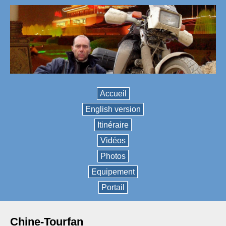
Accueil
English version
Itinéraire
Vidéos
Photos
Equipement
Portail
Chine-Tourfan